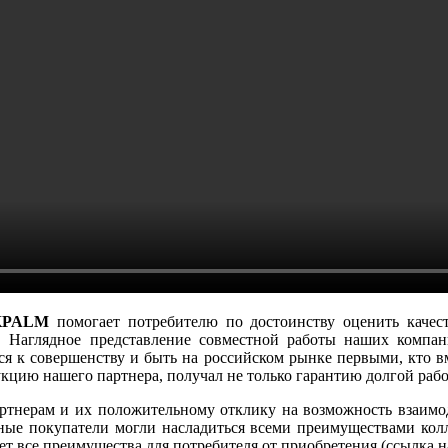
KPALM
помогает потребителю по достоинству оценить качес
 Наглядное представление совместной работы наших компан
ся к совершенству и быть
на российском рынке первыми
, кто 
укцию нашего партне
ра, п
олучал не только гарантию долгой рабо
артнерам и
их
положительному отклику на возможность взаимо
чные покупатели могли насладиться всеми преимуществами кол
ет все преимущества для потребителя от приобретения (ссылка 