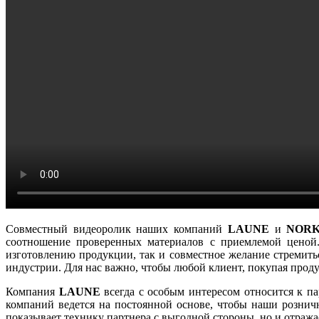
Совместный видеоролик наших компаний
LAUNE
и
NOR
соотношение проверенных материалов с приемлемой ценой.
изготовлению продукции, так и совместное желание стремить
индустрии. Для нас важно, чтобы любой клиент, покупая прод
Компания
LAUNE
всегда с особым интересом относится к п
компаний ведется на постоянной основе, чтобы наши розни
показывает технику партнера с выгодной стороны, но и отража