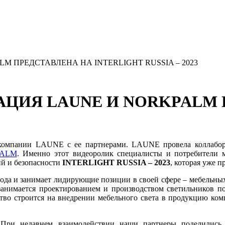
 ПРЕДСТАВЛЕНА НА INTERLIGHT RUSSIA – 2023
ЦИЯ LAUNE И NORKPALM 
компании LAUNE с ее партнерами. LAUNE провела коллабора
ALM
. Именно этот видеоролик специалисты и потребители 
ий и безопасности
INTERLIGHT RUSSIA – 2023
, которая уже 
ода и занимает лидирующие позиции в своей сфере
–
мебельных
анимается проектированием и производством светильников п
тво строится на внедрении мебельного света в продукцию ко
?
При недавнем взаимодейств
ии н
аши партнеры поделились