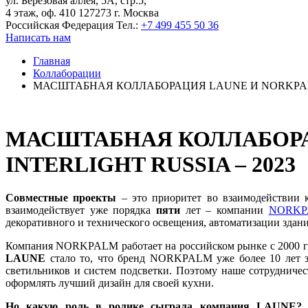
ул. Берёзовая аллея, 5А, стр.5,
4 этаж, оф. 410 127273 г. Москва
Российская Федерация
Тел.:
+7 499 455 50 36
Написать нам
Главная
Коллаборации
МАСШТАБНАЯ КОЛЛАБОРАЦИЯ LAUNE И NORKPALM
МАСШТАБНАЯ КОЛЛАБОРА
INTERLIGHT RUSSIA – 2023
Совместные проекты
– это приоритет во взаимодействии 
взаимодействует уже порядка
пяти
лет – компании
NORKP
декоративного и технического освещения, автоматизации здан
Компания NORKPALM работает на российском рынке с 2000 г
LAUNE
стало то, что бренд NORKPALM уже более 10 лет з
светильников и систем подсветки. Поэт
ому
наше сотрудничес
оф
ормл
ять лучший дизайн для своей кухни.
Но какую роль в ролике сыграла компания LAUNE