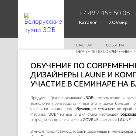
+7 499 455 50 36
Каталог
ZOVмир
ГЛАВНАЯ
СОБЫТИЯ
ОБУЧЕНИЕ ПО СОВРЕМЕННЫМ МЕ
ОБУЧЕНИЕ ПО СОВРЕМЕН
ДИЗАЙНЕРЫ LAUNE И КОМ
УЧАСТИЕ В СЕМИНАРЕ НА Б
Продукты Группы компаний «
ЗОВ
», оформление и расч
технология производства – все это и даже больше пр
узнали на насыщенном
обучающем семинаре
, который 
Фабрика "ЗОВ" на все 3 дня стала настоящей
образов
сотрудников дилерской сети
ZOVRUS
компании
LAUNE
.
В числе присутствующих были дизайнеры и менеджеры д