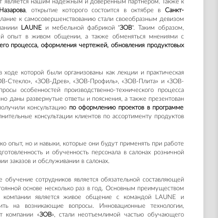
ет является нашим надежным и доверенным партнером. Также к
Назарова
, открытие которого состоится в октябре в
Санкт-
желание к самосовершенствованию стали своеобразным девизом
мпаниии
LAUNE
и мебельной фабрикой "
ЗОВ
". Таким образом,
ый опыт в живом общении, а также обменяться мнениями с
его процесса, оформления чертежей, обновления продуктовых
 ходе которой были организованы как лекции и практическая
ОВ-Стекло», «ЗОВ-Древ», «ЗОВ-Профиль», «ЗОВ-Плита» и «ЗОВ-
росы особенностей производственно-технического процесса
нно даны разверну
тые
ответы и пояснения, а также презентов
ан
получили консультацию
по оформлению проектов в программе
нительные консультации клиентов по ассортименту продуктов
ко опыт
, но
и навыки, которые
они
будут применять при работе
дготовленность и обученность персонала в салонах розничной
и заказов и обслуживании в салонах.
ое обучение сотрудников является обязательной составляющей
тоянной основе несколько раз в год. Основным преимуществом
ти компании является живое общение с командой LAUNE и
тить на возникающие вопросы. Инновационные технологии,
т компании «
ЗОВ
»,
стали неотъемлимой частью обучающего