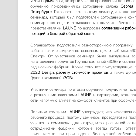
Ильи Подымалова
, который уже на протяжении долгих л
обучению присоединились сотрудники салона
Сергея 
Петербурге
. Готовность к открытому диалогу, а также 
семинара, который был подготовлен сотрудниками ко
семинар стал еще и возможностью получить бесценн
представителями
LAUNE
по вопросам
организации рабоч
позиций и быстрой обратной связи.
Организаторы подготовили разностороннюю программу, в
работа, так и экскурсии по основным цехам фабрики: «З
Спектр». От участников семинара были выслушаны воп
изготовления продуктов Группы компаний «ЗОВ» и соотве
ряд новинок фабрики.
Кроме того,
все присутствующие 
2020 Design, расчету стоимости проектов
, а также
допол
Группы компаний «
ЗОВ
».
Участники семинара по итогам обучения получили не толь
с розничными клиентами
LAUNE
и партне
рами
, ведь по
сети напрямую влияет на комфорт клиентов при оформлени
Политика компании
LAUNE
утверждает, что качественн
рабочего процесс
а, по
этому семинары проводятся на пос
участия в семинарах для сотрудников розничной се
сотрудниками фабрики, которые всегда готовы отве
применяемые при производстве белорусской мебели о