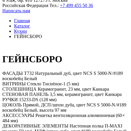
4 этаж, оф. 410 127273 г. Москва
Российская Федерация
Тел.:
+7 499 455 50 36
Написать нам
Главная
Каталог
Кухни
ГЕЙНСБОРО
ГЕЙНСБОРО
ФАСАДЫ
Т732 Натуральный дуб, цвет NCS S 5000-N / #189
воскобейц Белый
ВИТРИНЫ
Стекло Тиснёное-1 (5 мм)
СТОЛЕШНИЦА
Керамогранит, 23 мм, цвет Канкара
СТЕНОВАЯ ПАНЕЛЬ
3,5 мм, керамогранит, цвет Канкара
РУЧКИ
15233-DS (128 мм)
ЦОКОЛЬ
Прямой, ДСП / шпон дуба, цвет NCS S 5000-N / #189
воскобейц Белый, высота 97 мм
АКСЕССУАРЫ
Решетка вентиляционная алюминиевая (60 ×
484 мм)
ДЕКОРАТИВНЫЕ ЭЛЕМЕНТЫ
Настенная полка П-MAXI